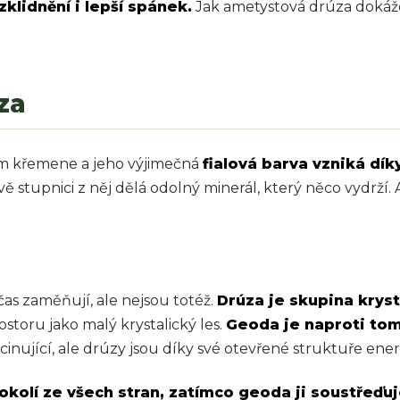
klidnění i lepší spánek.
Jak ametystová drúza dokáže
za
ám křemene a jeho výjimečná
fialová barva vzniká dík
 stupnici z něj dělá odolný minerál, který něco vydrží.
as zaměňují, ale nejsou totéž.
Drúza je skupina krys
ostoru jako malý krystalický les.
Geoda je naproti to
cinující, ale drúzy jsou díky své otevřené struktuře energ
 okolí ze všech stran, zatímco geoda ji soustřeďuj