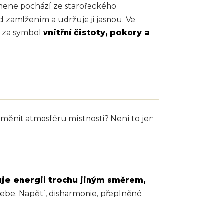
ene pochází ze starořeckého
 zamlžením a udržuje ji jasnou. Ve
li za symbol
vnitřní čistoty, pokory a
 změnit atmosféru místnosti? Není to jen
uje energii trochu jiným směrem,
 sebe. Napětí, disharmonie, přeplněné