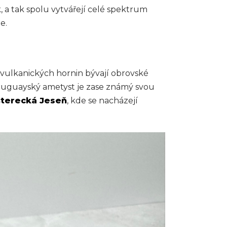
k, a tak spolu vytvářejí celé spektrum
e.
y vulkanických hornin bývají obrovské
. Uruguayský ametyst je zase známý svou
šterecká Jeseň
, kde se nacházejí