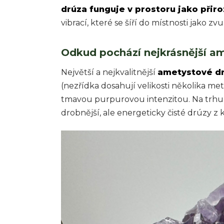
drúza funguje v prostoru jako přiro
vibrací, které se šíří do místnosti jako z
Odkud pochází nejkrásnější a
Největší a nejkvalitnější
ametystové d
(nezřídka dosahují velikosti několika me
tmavou purpurovou intenzitou. Na trhu se 
drobnější, ale energeticky čisté drúzy z 