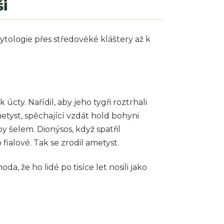
i
tologie přes středověké kláštery až k
cty. Nařídil, aby jeho tygři roztrhali
tyst, spěchající vzdát hold bohyni
 šelem. Dionýsos, když spatřil
fialové. Tak se zrodil ametyst.
da, že ho lidé po tisíce let nosili jako