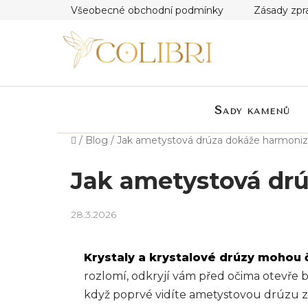
Přejít
Všeobecné obchodní podmínky
Zásady zpr
na
obsah
Sady kamenů
Domů
/
Blog
/
Jak ametystová drúza dokáže harmonizo
Jak ametystová drú
28.3.2026
Krystaly a krystalové drúzy mohou 
rozlomí, odkryjí vám před očima otevře b
když poprvé vidíte ametystovou drúzu z