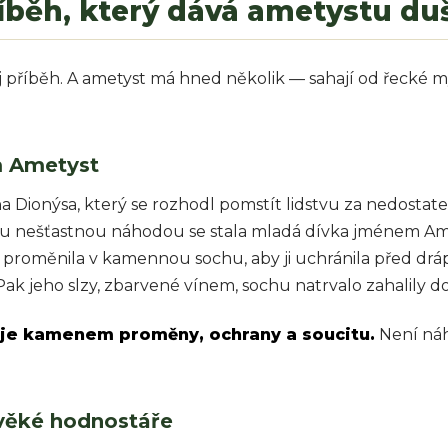
říběh, který dává ametystu duš
říběh. A ametyst má hned několik — sahají od řecké my
m Ametyst
ionýsa, který se rozhodl pomstít lidstvu za nedostatek ú
Tou nešťastnou náhodou se stala mladá dívka jménem Ame
 proměnila v kamennou sochu, aby ji uchránila před drápy
Pak jeho slzy, zbarvené vínem, sochu natrvalo zahalily do 
je kamenem proměny, ochrany a soucitu.
Není náho
ověké hodnostáře