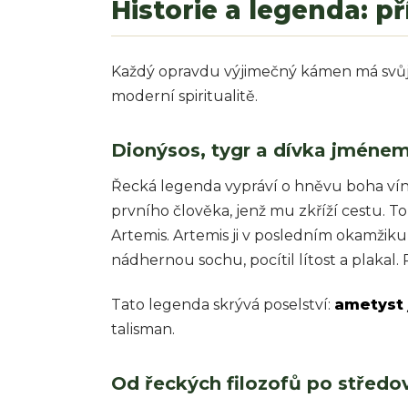
Historie a legenda: p
Každý opravdu výjimečný kámen má svůj p
moderní spiritualitě.
Dionýsos, tygr a dívka jméne
Řecká legenda vypráví o hněvu boha vína D
prvního člověka, jenž mu zkříží cestu. 
Artemis. Artemis ji v posledním okamžiku
nádhernou sochu, pocítil lítost a plakal. 
Tato legenda skrývá poselství:
ametyst 
talisman.
Od řeckých filozofů po střed