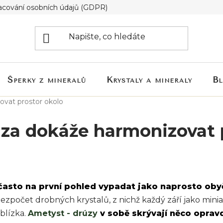
acování osobních údajů (GDPR)
Šperky z minerálů
Krystaly a minerály
B
vat prostor okolo
za dokáže harmonizovat 
často na první pohled vypadat jako naprosto oby
ezpočet drobných krystalů, z nichž každý září jako minia
blízka.
Ametyst - drúzy
v sobě skrývají něco oprav