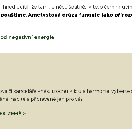
ihned ucítili, že tam „je něco špatně," víte, o čem mluví
řipouštíme
.
Ametystová drúza funguje jako přiroze
it od negativní energie
va či kanceláře vnést trochu klidu a harmonie, vyberte si
né, nabité a připravené jen pro vás.
EK ZEMĚ >