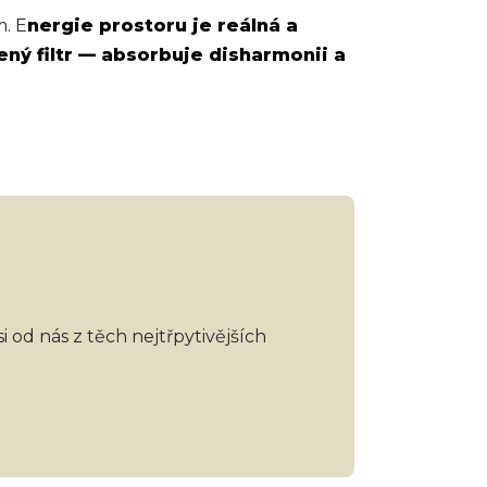
m. E
nergie prostoru je reálná a
ný filtr — absorbuje disharmonii a
 od nás z těch nejtřpytivějších