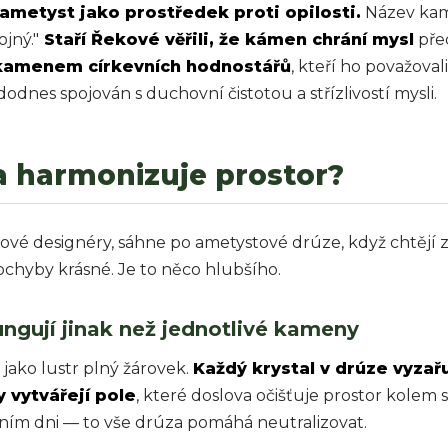
ametyst jako prostředek proti opilosti.
Název kam
jný."
Staří Řekové věřili, že kámen chrání mysl
před
kamenem církevních hodnostářů
, kteří ho považova
dodnes spojován s duchovní čistotou a střízlivostí mysli.
a harmonizuje prostor?
iérové designéry, sáhne po ametystové drúze, když chtějí
zpochyby krásné. Je to něco hlubšího.
ungují jinak než jednotlivé kameny
 jako lustr plný žárovek.
Každý krystal v drúze vyzař
vytvářejí pole
, které doslova očišťuje prostor kolem
ím dni — to vše drúza pomáhá neutralizovat.