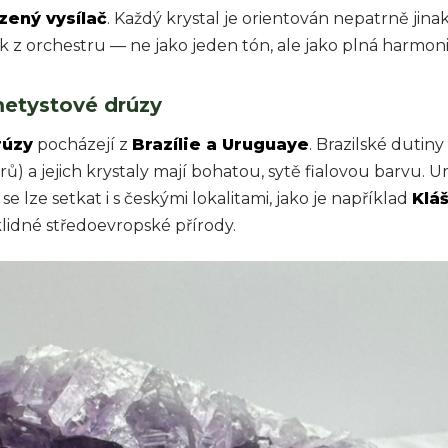
zený vysílač
. Každý krystal je orientován nepatrně jina
vuk z orchestru — ne jako jeden tón, ale jako plná harmoni
metystové drúzy
rúzy
pocházejí z
Brazílie a Uruguaye
. Brazilské dutin
trů) a jejich krystaly mají bohatou, sytě fialovou barvu
lze setkat i s českými lokalitami, jako je například
Klá
klidné středoevropské přírody.