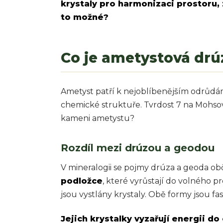
krystaly pro harmonizaci prostoru, z
to možné?
Co je ametystová drú
Ametyst patří k nejoblíbenějším odrůd
chemické struktuře. Tvrdost 7 na Mohsově
kameni ametystu?
Rozdíl mezi drúzou a geodou
V mineralogii se pojmy drúza a geoda obč
podložce
, které vyrůstají do volného pr
jsou vystlány krystaly. Obě formy jsou fas
Jejich krystalky vyzařují energii do