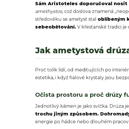
Sám Aristoteles doporučoval nosit 
amethystos
, což doslova znamená „neopo
středověku se ametyst stal
oblíbeným 
sebeobětování.
V křesťanské tradici je 
Jak ametystová drúz
Proč tolik lidí, od meditujících po inter
estetika, i když fialové krystaly jsou be
Očista prostoru a proč drúzy f
Jednotlivý kámen je jako svíčka. Drúza je
trochu jiným způsobem. Dohromady 
energie po hádce nebo dlouhém pracovn