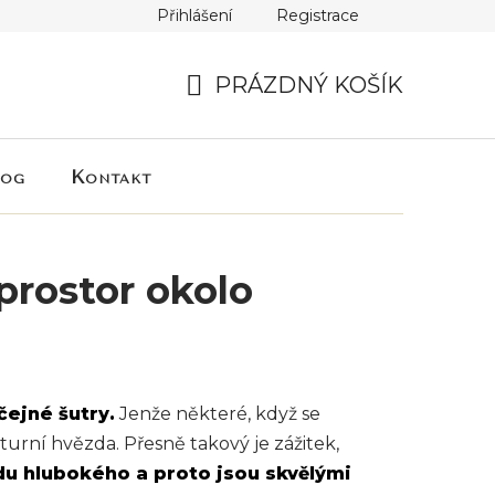
Přihlášení
Registrace
PRÁZDNÝ KOŠÍK
NÁKUPNÍ
KOŠÍK
log
Kontakt
prostor okolo
čejné šutry.
Jenže některé, když se
turní hvězda. Přesně takový je zážitek,
du hlubokého a proto jsou skvělými