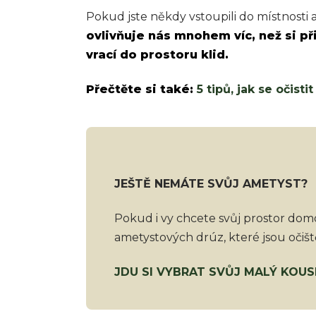
Pokud jste někdy vstoupili do místnosti a 
ovlivňuje nás mnohem víc, než si p
vrací do prostoru klid.
Přečtěte si také:
5 tipů, jak se očist
JEŠTĚ NEMÁTE SVŮJ AMETYST?
Pokud i vy chcete svůj prostor domo
ametystových drúz, které jsou očiště
JDU SI VYBRAT SVŮJ MALÝ KOUS