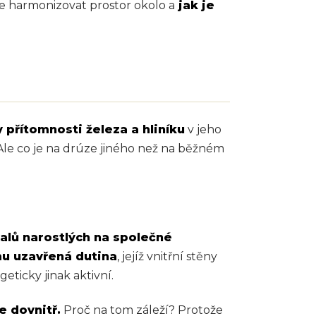
 harmonizovat prostor okolo a
jak je
y přítomnosti železa a hliníku
v jeho
 Ale co je na drúze jiného než na běžném
talů narostlých na společné
mu uzavřená dutina
, jejíž vnitřní stěny
eticky jinak aktivní.
e dovnitř.
Proč na tom záleží? Protože