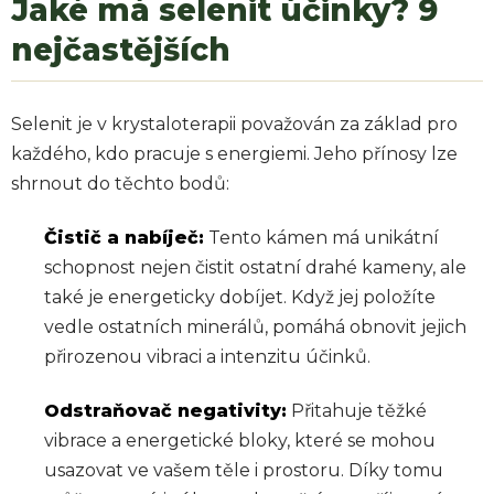
Jaké má selenit účinky? 9
nejčastějších
Selenit je v krystaloterapii považován za základ pro
každého, kdo pracuje s energiemi. Jeho přínosy lze
shrnout do těchto bodů:
Čistič a nabíječ:
Tento kámen má unikátní
schopnost nejen čistit ostatní drahé kameny, ale
také je energeticky dobíjet. Když jej položíte
vedle ostatních minerálů, pomáhá obnovit jejich
přirozenou vibraci a intenzitu účinků.
Odstraňovač negativity:
Přitahuje těžké
vibrace a energetické bloky, které se mohou
usazovat ve vašem těle i prostoru. Díky tomu