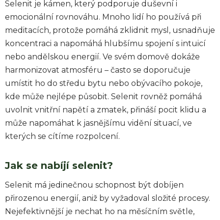
Selenit je kámen, který podporuje duševní i
emocionální rovnováhu. Mnoho lidí ho používá při
meditacích, protože pomáhá zklidnit mysl, usnadňuje
koncentraci a napomáhá hlubšímu spojení s intuicí
nebo andělskou energií. Ve svém domově dokáže
harmonizovat atmosféru – často se doporučuje
umístit ho do středu bytu nebo obývacího pokoje,
kde může nejlépe působit. Selenit rovněž pomáhá
uvolnit vnitřní napětí a zmatek, přináší pocit klidu a
může napomáhat k jasnějšímu vidění situací, ve
kterých se cítíme rozpolcení.
Jak se nabíjí selenit?
Selenit má jedinečnou schopnost být dobíjen
přirozenou energií, aniž by vyžadoval složité procesy.
Nejefektivnější je nechat ho na měsíčním světle,