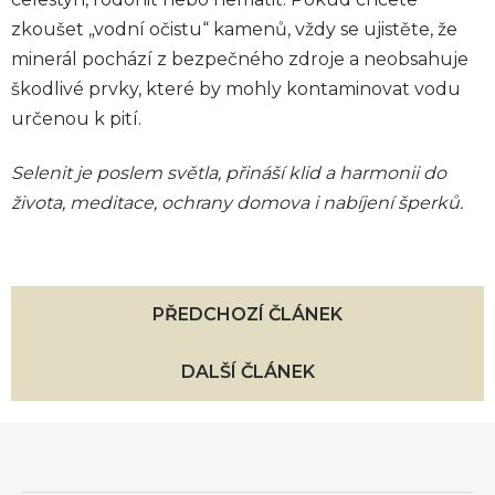
zkoušet „vodní očistu“ kamenů, vždy se ujistěte, že
minerál pochází z bezpečného zdroje a neobsahuje
škodlivé prvky, které by mohly kontaminovat vodu
určenou k pití.
Selenit je poslem světla, přináší klid a harmonii do
života, meditace, ochrany domova i nabíjení šperků.
PŘEDCHOZÍ ČLÁNEK
DALŠÍ ČLÁNEK
Z
á
p