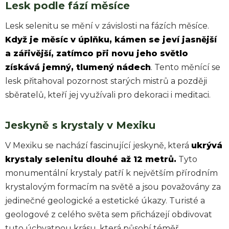
Lesk podle fází měsíce
Lesk selenitu se mění v závislosti na fázích měsíce.
Když je měsíc v úplňku, kámen se jeví jasnější
a zářivější, zatímco při novu jeho světlo
získává jemný, tlumený nádech
. Tento měnící se
lesk přitahoval pozornost starých mistrů a později
sběratelů, kteří jej využívali pro dekoraci i meditaci.
Jeskyně s krystaly v Mexiku
V Mexiku se nachází fascinující jeskyně, která
ukrývá
krystaly selenitu dlouhé až 12 metrů.
Tyto
monumentální krystaly patří k největším přírodním
krystalovým formacím na světě a jsou považovány za
jedinečné geologické a estetické úkazy. Turisté a
geologové z celého světa sem přicházejí obdivovat
tuto úchvatnou krásu, která působí téměř