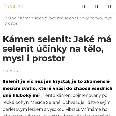
Přejít
Hledat
NÁKUP
na
obsah
KOŠÍK
Domů
/
Blog
/
Kámen selenit: Jaké má selenit účinky na tělo, mysl
i prostor
Kámen selenit: Jaké má
selenit účinky na tělo,
mysl i prostor
31.1.2026
Selenit je víc než jen krystal; je to zkamenělé
měsíční světlo, které vnáší do chaosu všedních
dnů hluboký mír.
Tento kámen, pojmenovaný po
řecké bohyni Měsíce Seléné, uchvacuje lidstvo svým
perleťovým leskem a vysokou vibrací. Vnímáme ho