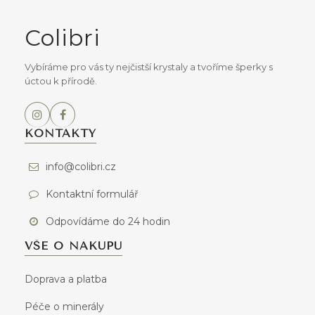
a
Colibri
t
í
Vybíráme pro vás ty nejčistší krystaly a tvoříme šperky s
úctou k přírodě.
KONTAKTY
info@colibri.cz
Kontaktní formulář
Odpovídáme do 24 hodin
VŠE O NÁKUPU
Doprava a platba
Péče o minerály