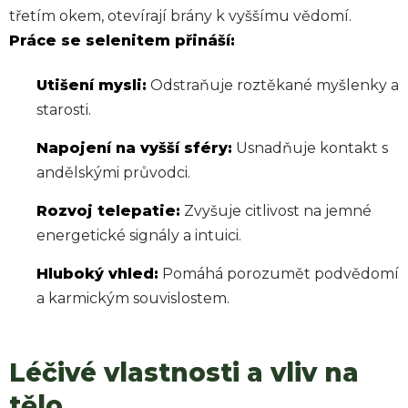
třetím okem, otevírají brány k vyššímu vědomí.
Práce se selenitem přináší:
Utišení mysli:
Odstraňuje roztěkané myšlenky a
starosti.
Napojení na vyšší sféry:
Usnadňuje kontakt s
andělskými průvodci.
Rozvoj telepatie:
Zvyšuje citlivost na jemné
energetické signály a intuici.
Hluboký vhled:
Pomáhá porozumět podvědomí
a karmickým souvislostem.
Léčivé vlastnosti a vliv na
tělo