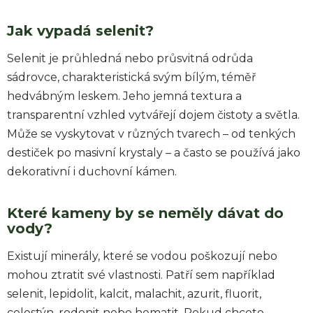
Jak vypadá selenit?
Selenit je průhledná nebo průsvitná odrůda
sádrovce, charakteristická svým bílým, téměř
hedvábným leskem. Jeho jemná textura a
transparentní vzhled vytvářejí dojem čistoty a světla.
Může se vyskytovat v různých tvarech – od tenkých
destiček po masivní krystaly – a často se používá jako
dekorativní i duchovní kámen.
Které kameny by se neměly dávat do
vody?
Existují minerály, které se vodou poškozují nebo
mohou ztratit své vlastnosti. Patří sem například
selenit, lepidolit, kalcit, malachit, azurit, fluorit,
celestýn, rodonit nebo hematit. Pokud chcete