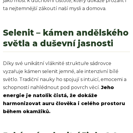
jako most k duchovní čistotě, který dokáže prozářit i
ta nejtemnější zákoutí naší mysli a domova.
Selenit – kámen andělského
světla a duševní jasnosti
Díky své unikátní vláknité struktuře sádrovce
vyzařuje kámen selenit jemné, ale intenzivní bílé
světlo. Tradiční nauky ho spojují s intuicí, emocemi a
schopností nahlédnout pod povrch věcí.
Jeho
energie je natolik čistá, že dokáže
harmonizovat auru člověka i celého prostoru
během okamžiků.