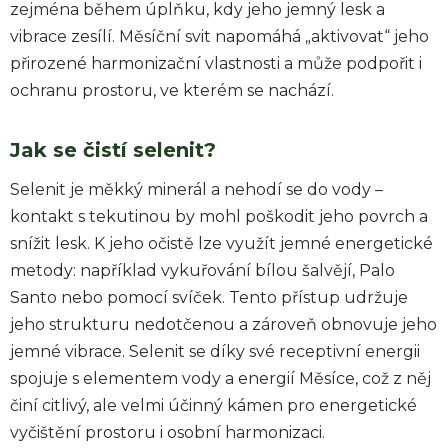
zejména během úplňku, kdy jeho jemný lesk a
vibrace zesílí. Měsíční svit napomáhá „aktivovat“ jeho
přirozené harmonizační vlastnosti a může podpořit i
ochranu prostoru, ve kterém se nachází.
Jak se čistí selenit?
Selenit je měkký minerál a nehodí se do vody –
kontakt s tekutinou by mohl poškodit jeho povrch a
snížit lesk. K jeho očistě lze využít jemné energetické
metody: například vykuřování bílou šalvějí, Palo
Santo nebo pomocí svíček. Tento přístup udržuje
jeho strukturu nedotčenou a zároveň obnovuje jeho
jemné vibrace. Selenit se díky své receptivní energii
spojuje s elementem vody a energií Měsíce, což z něj
činí citlivý, ale velmi účinný kámen pro energetické
vyčištění prostoru i osobní harmonizaci.