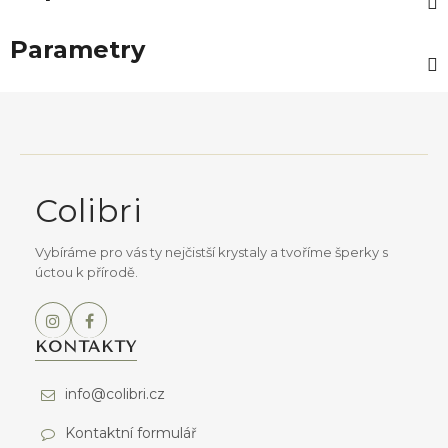
Parametry
Z
á
p
a
Colibri
t
í
Vybíráme pro vás ty nejčistší krystaly a tvoříme šperky s
úctou k přírodě.
KONTAKTY
info@colibri.cz
Kontaktní formulář