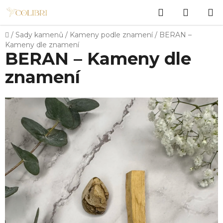
Přejít
Hledat
NÁKUP
na
obsah
KOŠÍK
Domů
/
Sady kamenů
/
Kameny podle znamení
/
BERAN –
Kameny dle znamení
BERAN – Kameny dle
znamení