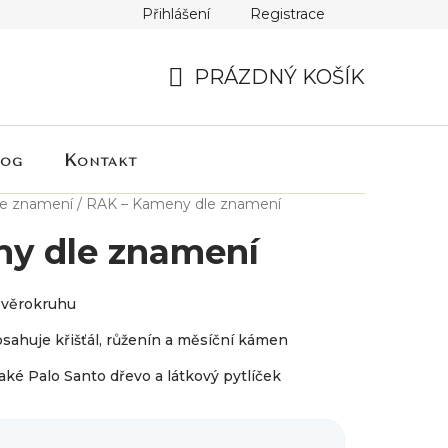
Přihlášení
Registrace
PRÁZDNÝ KOŠÍK
NÁKUPNÍ
KOŠÍK
log
Kontakt
e znamení
/
RAK – Kameny dle znamení
y dle znamení
zvěrokruhu
ahuje křišťál, růženín a měsíční kámen
také Palo Santo dřevo a látkový pytlíček