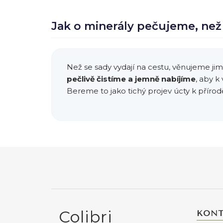
Jak o minerály pečujeme, než
Než se sady vydají na cestu, věnujeme jim
pečlivě čistíme a jemně nabíjíme
, aby k
Bereme to jako tichý projev úcty k přírod
Z
á
p
a
Colibri
t
KONT