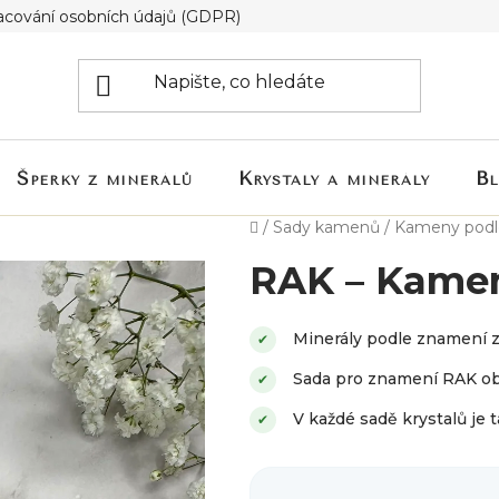
acování osobních údajů (GDPR)
Šperky z minerálů
Krystaly a minerály
B
Domů
/
Sady kamenů
/
Kameny podl
RAK – Kamen
Minerály podle znamení 
✔
Sada pro znamení RAK obs
✔
V každé sadě krystalů je 
✔