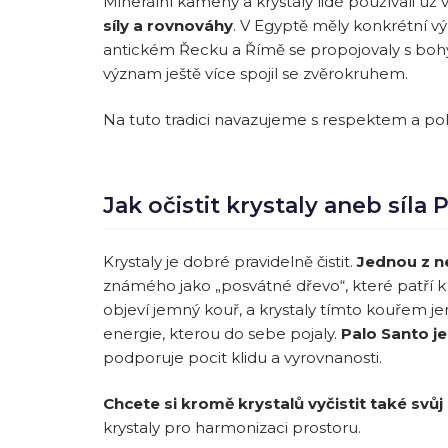
Minerální kameny a krystaly lidé používali už 
síly a rovnováhy
. V Egyptě měly konkrétní výz
antickém Řecku a Římě se propojovaly s bohy a
význam ještě více spojil se zvěrokruhem.
Na tuto tradici navazujeme s respektem a pok
Jak očistit krystaly aneb síla 
Krystaly je dobré pravidelně čistit.
Jednou z ne
známého jako „posvátné dřevo“, které patří k
objeví jemný kouř, a krystaly tímto kouřem jem
energie, kterou do sebe pojaly.
Palo Santo je
podporuje pocit klidu a vyrovnanosti.
Chcete si kromě krystalů vyčistit také sv
krystaly pro harmonizaci prostoru.