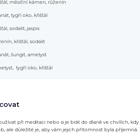
išťál, měsíční kámen, růženín
nát, tygří oko, křišťál
šťál, sodalit, jaspis
enín, křišťál, sodalit
anát, šungit, ametyst
etyst, tygří oko, křišťál
acovat
ívat při meditaci nebo si je brát do dlaně ve chvílích, kd
, ale důležité je, aby vám jejich přítomnost byla příjemná.