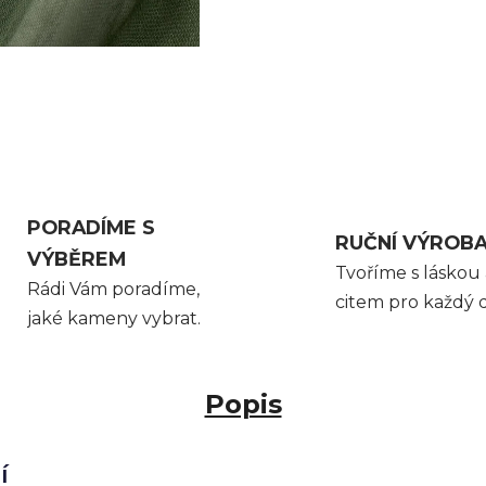
PORADÍME S
RUČNÍ VÝROB
VÝBĚREM
Tvoříme s láskou 
Rádi Vám poradíme,
citem pro každý d
jaké kameny vybrat.
Popis
í