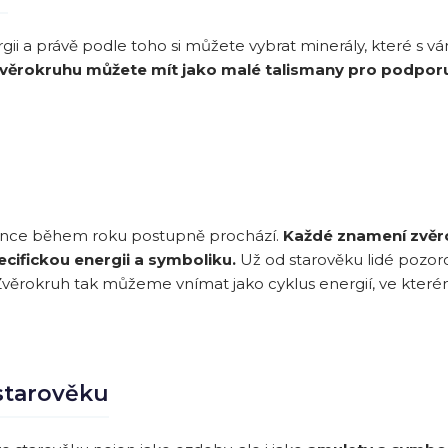
ii a právě podle toho si můžete vybrat minerály, které s 
zvěrokruhu můžete mít jako malé talismany pro podporu
lunce během roku postupně prochází.
Každé znamení zvěr
cifickou energii a symboliku.
Už od starověku lidé pozorov
věrokruh tak můžeme vnímat jako cyklus energií, ve kter
 starověku