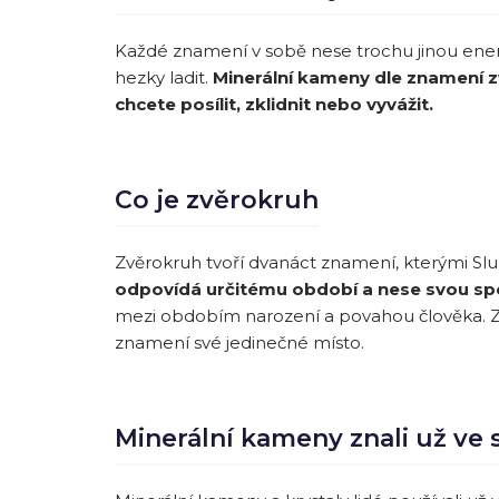
Každé znamení v sobě nese trochu jinou energ
hezky ladit.
Minerální kameny dle znamení 
chcete posílit, zklidnit nebo vyvážit.
Co je zvěrokruh
Zvěrokruh tvoří dvanáct znamení, kterými S
odpovídá určitému období a nese svou spe
mezi obdobím narození a povahou člověka. Z
znamení své jedinečné místo.
Minerální kameny znali už ve