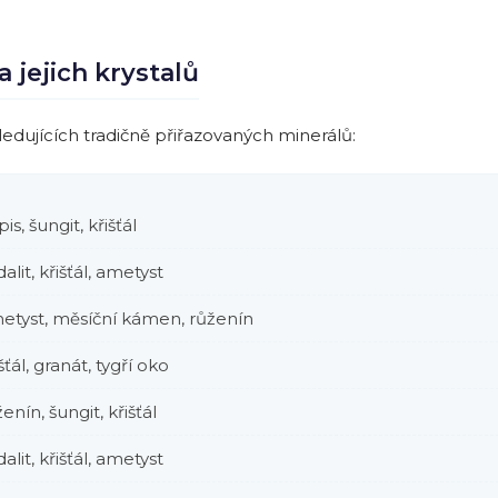
 jejich krystalů
ledujících tradičně přiřazovaných minerálů:
pis, šungit, křišťál
alit, křišťál, ametyst
etyst, měsíční kámen, růženín
šťál, granát, tygří oko
enín, šungit, křišťál
alit, křišťál, ametyst