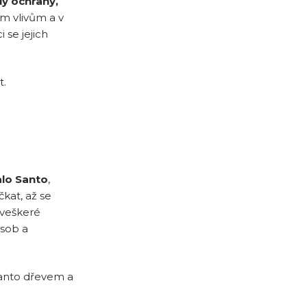
y ochrany,
ím vlivům a v
 se jejich
t.
alo Santo
,
kat, až se
veškeré
osob a
 Santo dřevem a