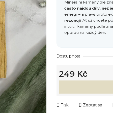
Minerální kameny dle zn
často najdou dřív, než j
energii – a právě proto exi
rezonují
. Ať už chcete po
intuici, kameny podle zn
oporou na každý den.
Dostupnost
249 Kč
Měrná cena:
Tisk
Zeptat se