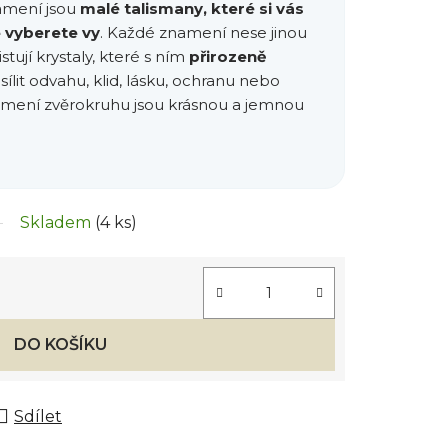
amení jsou
malé talismany, které si vás
e vyberete vy
. Každé znamení nese jinou
stují krystaly, které s ním
přirozeně
sílit odvahu, klid, lásku, ochranu nebo
amení zvěrokruhu jsou krásnou a jemnou
Skladem
(4 ks)
DO KOŠÍKU
Sdílet