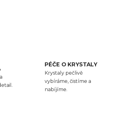
PÉČE O KRYSTALY
A
Krystaly pečlivě
a
vybíráme, čistíme a
etail.
nabíjíme.