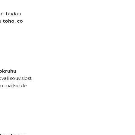
vámi budou
 toho, co
okruhu
ali souvislost
ém má každé