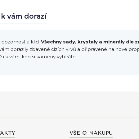
 k vám dorazí
 pozornost a klid.
Všechny
sady
,
krystaly a minerály dle 
 vám dorazily zbavené cizích vlivů a připravené na nové prop
ě i k vám, kdo si kameny vybíráte.
AKTY
VŠE O NÁKUPU