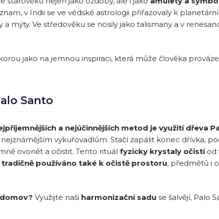
ve starověku nejen jako ozdoby, ale i jako
amulety a symbol
nam, v Indii se ve védské astrologii přiřazovaly k planetárn
 mýty. Ve středověku se nosily jako talismany a v renesanci
orou jako na jemnou inspiraci, která může člověka prováze
Palo Santo
jpříjemnějších a nejúčinnějších metod je využití dřeva P
 nejznámějším vykuřovadlům. Stačí zapálit konec dřívka, poč
ně ovonět a očistit. Tento rituál
fyzicky krystaly očistí
od 
 tradičně používáno také k očistě prostoru
, předmětů i 
ůj domov?
Využijte naši
harmonizační sadu
se šalvějí, Palo