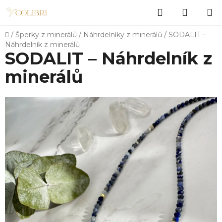
Přejít
Hledat
NÁKUP
na
obsah
KOŠÍK
Domů
/
Šperky z minerálů
/
Náhrdelníky z minerálů
/
SODALIT –
Náhrdelník z minerálů
SODALIT – Náhrdelník z
minerálů