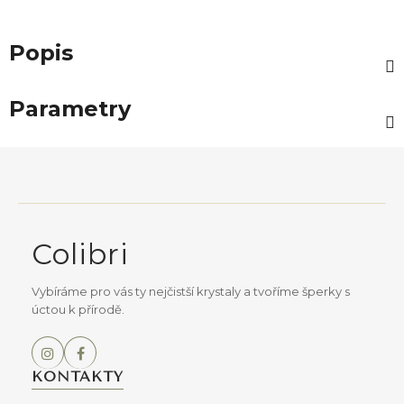
Popis
Parametry
Z
á
p
a
Colibri
t
í
Vybíráme pro vás ty nejčistší krystaly a tvoříme šperky s
úctou k přírodě.
KONTAKTY