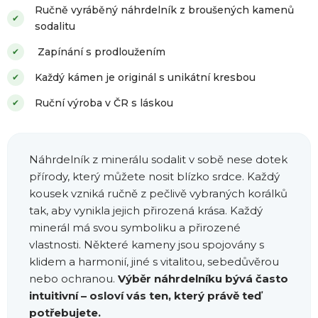
Ručně vyráběný náhrdelník z broušených kamenů
✔
sodalitu
Zapínání s prodloužením
✔
Každý kámen je originál s unikátní kresbou
✔
Ruční výroba v ČR s láskou
✔
Náhrdelník z minerálu sodalit v sobě nese dotek
přírody, který můžete nosit blízko srdce. Každý
kousek vzniká ručně z pečlivě vybraných korálků
tak, aby vynikla jejich přirozená krása. Každý
minerál má svou symboliku a přirozené
vlastnosti. Některé kameny jsou spojovány s
klidem a harmonií, jiné s vitalitou, sebedůvěrou
nebo ochranou.
Výběr náhrdelníku bývá často
intuitivní – osloví vás ten, který právě teď
potřebujete.