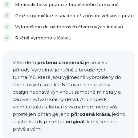
Minimalistický prsten z broušeného turmalínů
✔
Pružná gumička se snadno přizpůsobí velikosti prstu
✔
Vybroušeno do nádherných čtvercových korálků
✔
Ručně vyrobeno s láskou
✔
V každém
prstenu z minerálů
je kousek
přírody. Vyrábíme je ručně z broušených
turmalínů, které jsou výjimečně vybroušeny do
čtvercových korálků. Něžný minimalistický
design nechává vyniknout samotné minerály a
zároveň vytváří krásný detail. Ať už šperk
vnímáte jako talisman s významem nebo vás
prostě jen přitahuje jeho
přirozená krása
, jedno
je jisté: každý prsten je
originál
, který si sedne
právě s vámi.