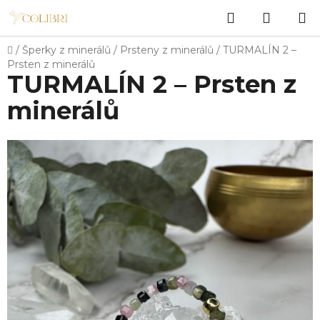
Přejít
Hledat
NÁKUP
na
obsah
KOŠÍK
Domů
/
Šperky z minerálů
/
Prsteny z minerálů
/
TURMALÍN 2 –
Prsten z minerálů
TURMALÍN 2 – Prsten z
minerálů