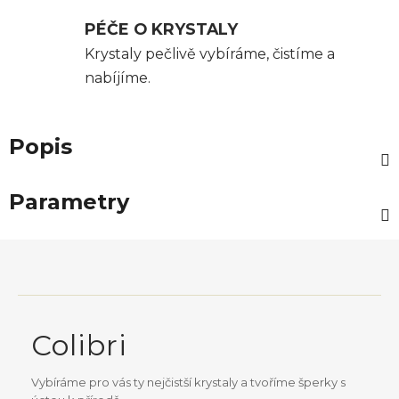
PÉČE O KRYSTALY
Krystaly pečlivě vybíráme, čistíme a
nabíjíme.
Popis
Parametry
Z
á
p
a
Colibri
t
í
Vybíráme pro vás ty nejčistší krystaly a tvoříme šperky s