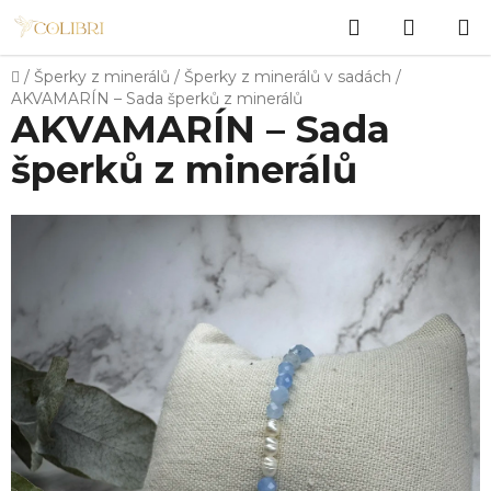
Přejít
Hledat
NÁKUP
na
obsah
KOŠÍK
Domů
/
Šperky z minerálů
/
Šperky z minerálů v sadách
/
AKVAMARÍN – Sada šperků z minerálů
AKVAMARÍN – Sada
šperků z minerálů