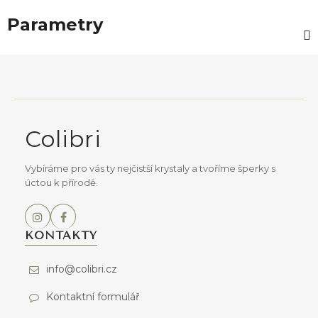
Parametry
Z
á
p
a
Colibri
t
í
Vybíráme pro vás ty nejčistší krystaly a tvoříme šperky s
úctou k přírodě.
KONTAKTY
info@colibri.cz
Kontaktní formulář