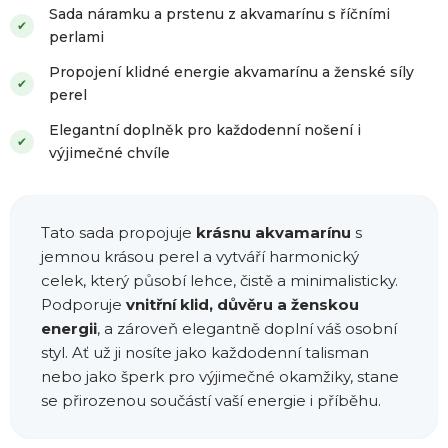
Sada náramku a prstenu z akvamarínu s říčními
✔
perlami
Propojení klidné energie akvamarínu a ženské síly
✔
perel
Elegantní doplněk pro každodenní nošení i
✔
výjimečné chvíle
Tato sada propojuje
krásnu akvamarínu
s
jemnou krásou perel a vytváří harmonický
celek, který působí lehce, čistě a minimalisticky.
Podporuje
vnitřní klid, důvěru a ženskou
energii
, a zároveň elegantně doplní váš osobní
styl. Ať už ji nosíte jako každodenní talisman
nebo jako šperk pro výjimečné okamžiky, stane
se přirozenou součástí vaší energie i příběhu.