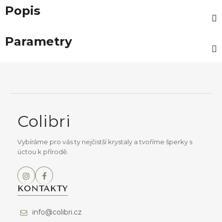
Popis
Parametry
Z
á
p
a
Colibri
t
í
Vybíráme pro vás ty nejčistší krystaly a tvoříme šperky s
úctou k přírodě.
KONTAKTY
info@colibri.cz