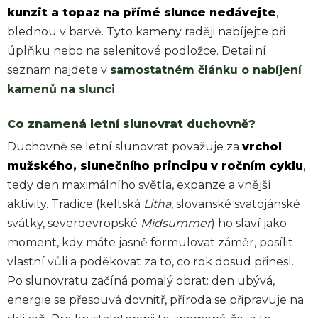
kunzit a topaz na přímé slunce nedávejte
,
blednou v barvě. Tyto kameny raději nabíjejte při
úplňku nebo na selenitové podložce. Detailní
seznam najdete v
samostatném článku o nabíjení
kamenů na slunci
.
Co znamená letní slunovrat duchovně?
Duchovně se letní slunovrat považuje za
vrchol
mužského, slunečního principu v ročním cyklu
,
tedy den maximálního světla, expanze a vnější
aktivity. Tradice (keltská
Litha
, slovanské svatojánské
svátky, severoevropské
Midsummer
) ho slaví jako
moment, kdy máte jasně formulovat záměr, posílit
vlastní vůli a poděkovat za to, co rok dosud přinesl.
Po slunovratu začíná pomalý obrat: den ubývá,
energie se přesouvá dovnitř, příroda se připravuje na