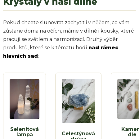
Krystaly v naší dílně
Pokud chcete slunovrat zachytit i v něčem, co vám
zůstane doma na očích, máme v dílně i kousky, které
pracují se světlem a harmonizací. Druhý výběr
produktů, které se k tématu hodí
nad rámec
hlavních sad
:
Selenitová
Kame
Celestýnová
lampa
dle
drúza