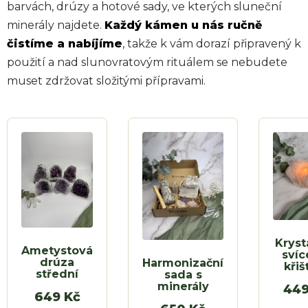
barvách, drúzy a hotové sady, ve kterých sluneční
minerály najdete.
Každý kámen u nás ručně
čistíme a nabíjíme
, takže k vám dorazí připravený k
použití a nad slunovratovým rituálem se nebudete
muset zdržovat složitými přípravami.
Kryst
Ametystová
svíc
drúza
Harmonizační
křiš
střední
sada s
minerály
449
649 Kč