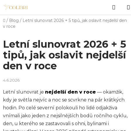
Přejít
Hled
na
obsah
Domů
/
Blog
/
Letní slunovrat 2026 + 5 tipů, jak oslavit nejdelší den
v roce
Letní slunovrat 2026 + 5
tipů, jak oslavit nejdelší
den v roce
4.6.2026
Letní slunovrat je
nejdelší den v roce
— okamžik,
kdy je světla nejvíc a noc se scvrkne na pár krátkých
hodin. Po celé severní polokouli ho lidé odjakživa
vnímali jako jeden z nejsilnějších bodů ročního cyklu,
den, u kterého se zastavovali s ohni, bylinami i