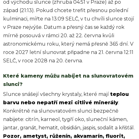
od východu slunce (zhruba 04:51 v Praze) až po
západ (21:13). Pokud chcete trefit přesnou polední
kulminaci, mířte na 13:09 SELČ, v tu chvíli slunce stojí
v Praze nejvýše. Datum a přesný čas se každý rok
mírně posouvá v rámci 20. až 22. června kvůli
astronomickému roku, který nemá přesně 365 dní. V
roce 2027 letní slunovrat připadne na 21. června 12:11
SELČ, v roce 2028 na 20. června.
Které kameny můžu nabíjet na slunovratovém
slunci?
Slunce snášejí všechny krystaly, které mají
teplou
barvu nebo nepatří mezi citlivé minerály
.
Konkrétně na slunovratovém slunci bezpečně
nabijete: citrín, karneol, tygří oko, sluneční kámen,
jantar, granát, hematit, obsidián, jaspis, sodalit a křišťál.
Pozor, ametyst, růženín, akvamarín, fluorit,