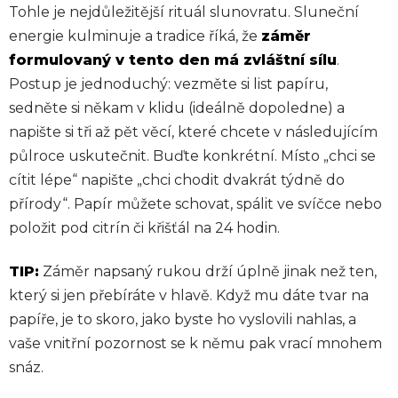
Tohle je nejdůležitější rituál slunovratu. Sluneční
energie kulminuje a tradice říká, že
záměr
formulovaný v tento den má zvláštní sílu
.
Postup je jednoduchý: vezměte si list papíru,
sedněte si někam v klidu (ideálně dopoledne) a
napište si tři až pět věcí, které chcete v následujícím
půlroce uskutečnit. Buďte konkrétní. Místo „chci se
cítit lépe“ napište „chci chodit dvakrát týdně do
přírody“. Papír můžete schovat, spálit ve svíčce nebo
položit pod citrín či křišťál na 24 hodin.
TIP:
Záměr napsaný rukou drží úplně jinak než ten,
který si jen přebíráte v hlavě. Když mu dáte tvar na
papíře, je to skoro, jako byste ho vyslovili nahlas, a
vaše vnitřní pozornost se k němu pak vrací mnohem
snáz.