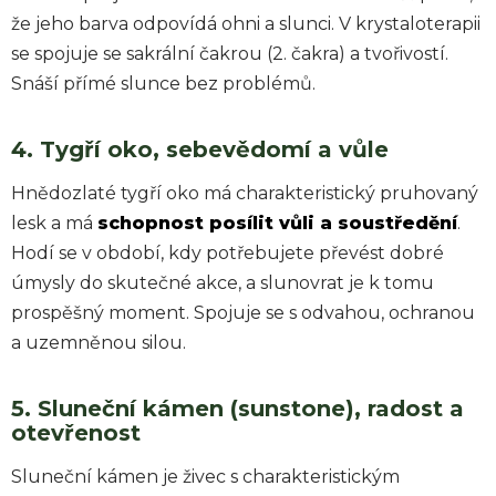
že jeho barva odpovídá ohni a slunci. V krystaloterapii
se spojuje se sakrální čakrou (2. čakra) a tvořivostí.
Snáší přímé slunce bez problémů.
4. Tygří oko, sebevědomí a vůle
Hnědozlaté tygří oko má charakteristický pruhovaný
lesk a má
schopnost posílit vůli a soustředění
.
Hodí se v období, kdy potřebujete převést dobré
úmysly do skutečné akce, a slunovrat je k tomu
prospěšný moment. Spojuje se s odvahou, ochranou
a uzemněnou silou.
5. Sluneční kámen (sunstone), radost a
otevřenost
Sluneční kámen je živec s charakteristickým