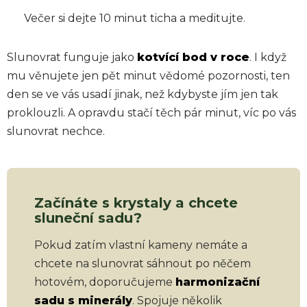
Večer si dejte 10 minut ticha a meditujte.
Slunovrat funguje jako
kotvící bod v roce
. I když
mu věnujete jen pět minut vědomé pozornosti, ten
den se ve vás usadí jinak, než kdybyste jím jen tak
proklouzli. A opravdu stačí těch pár minut, víc po vás
slunovrat nechce.
Začínáte s krystaly a chcete
sluneční sadu?
Pokud zatím vlastní kameny nemáte a
chcete na slunovrat sáhnout po něčem
hotovém, doporučujeme
harmonizační
sadu s minerály
. Spojuje několik