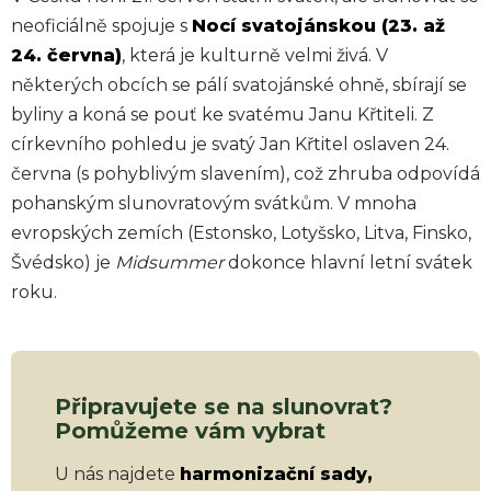
neoficiálně spojuje s
Nocí svatojánskou (23. až
24. června)
, která je kulturně velmi živá. V
některých obcích se pálí svatojánské ohně, sbírají se
byliny a koná se pouť ke svatému Janu Křtiteli. Z
církevního pohledu je svatý Jan Křtitel oslaven 24.
června (s pohyblivým slavením), což zhruba odpovídá
pohanským slunovratovým svátkům. V mnoha
evropských zemích (Estonsko, Lotyšsko, Litva, Finsko,
Švédsko) je
Midsummer
dokonce hlavní letní svátek
roku.
Připravujete se na slunovrat?
Pomůžeme vám vybrat
U nás najdete
harmonizační sady,