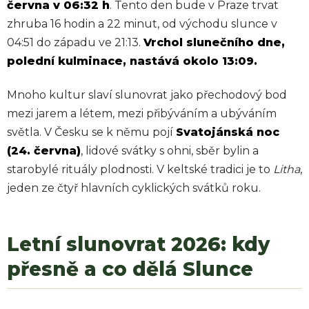
června v 06:32 h
. Tento den bude v Praze trvat
zhruba 16 hodin a 22 minut, od východu slunce v
04:51 do západu ve 21:13.
Vrchol slunečního dne,
polední kulminace, nastává okolo 13:09.
Mnoho kultur slaví slunovrat jako přechodový bod
mezi jarem a létem, mezi přibýváním a ubýváním
světla. V Česku se k němu pojí
Svatojánská noc
(24. června)
, lidové svátky s ohni, sběr bylin a
starobylé rituály plodnosti. V keltské tradici je to
Litha
,
jeden ze čtyř hlavních cyklických svátků roku.
Letní slunovrat 2026: kdy
přesně a co dělá Slunce