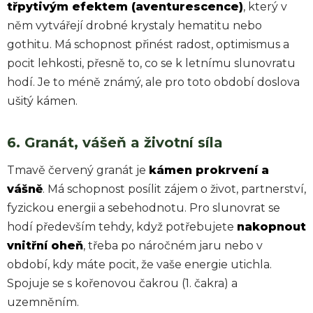
třpytivým efektem (aventurescence)
, který v
něm vytvářejí drobné krystaly hematitu nebo
gothitu. Má schopnost přinést radost, optimismus a
pocit lehkosti, přesně to, co se k letnímu slunovratu
hodí. Je to méně známý, ale pro toto období doslova
ušitý kámen.
6. Granát, vášeň a životní síla
Tmavě červený granát je
kámen prokrvení a
vášně
. Má schopnost posílit zájem o život, partnerství,
fyzickou energii a sebehodnotu. Pro slunovrat se
hodí především tehdy, když potřebujete
nakopnout
vnitřní oheň
, třeba po náročném jaru nebo v
období, kdy máte pocit, že vaše energie utichla.
Spojuje se s kořenovou čakrou (1. čakra) a
uzemněním.