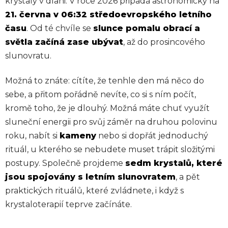
krystaly v dlani. V roce 2026 připadá astronomicky na
21. června v 06:32 středoevropského letního
času
. Od té chvíle se
slunce pomalu obrací a
světla začíná zase ubývat
, až do prosincového
slunovratu.
Možná to znáte: cítíte, že tenhle den má něco do
sebe, a přitom pořádně nevíte, co si s ním počít,
kromě toho, že je dlouhý. Možná máte chuť využít
sluneční energii pro svůj záměr na druhou polovinu
roku, nabít si
kameny
nebo si dopřát jednoduchý
rituál, u kterého se nebudete muset trápit složitými
postupy. Společně projdeme
sedm krystalů, které
jsou spojovány s letním slunovratem
, a pět
praktických rituálů, které zvládnete, i když s
krystaloterapií teprve začínáte.