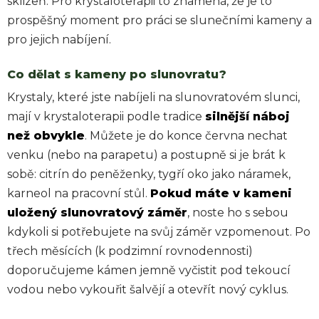
sklizeň. Pro krystaloterapii to znamená, že je to
prospěšný moment pro práci se slunečními kameny a
pro jejich nabíjení.
Co dělat s kameny po slunovratu?
Krystaly, které jste nabíjeli na slunovratovém slunci,
mají v krystaloterapii podle tradice
silnější náboj
než obvykle
. Můžete je do konce června nechat
venku (nebo na parapetu) a postupně si je brát k
sobě: citrín do peněženky, tygří oko jako náramek,
karneol na pracovní stůl.
Pokud máte v kameni
uložený slunovratový záměr
, noste ho s sebou
kdykoli si potřebujete na svůj záměr vzpomenout. Po
třech měsících (k podzimní rovnodennosti)
doporučujeme kámen jemně vyčistit pod tekoucí
vodou nebo vykouřit šalvějí a otevřít nový cyklus.