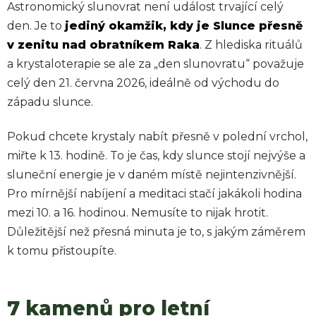
Astronomický slunovrat není událost trvající celý
den. Je to
jediný okamžik, kdy je Slunce přesně
v zenitu nad obratníkem Raka
. Z hlediska rituálů
a krystaloterapie se ale za „den slunovratu“ považuje
celý den 21. června 2026, ideálně od východu do
západu slunce.
Pokud chcete krystaly nabít přesně v polední vrchol,
miřte k 13. hodině. To je čas, kdy slunce stojí nejvýše a
sluneční energie je v daném místě nejintenzivnější.
Pro mírnější nabíjení a meditaci stačí jakákoli hodina
mezi 10. a 16. hodinou. Nemusíte to nijak hrotit.
Důležitější než přesná minuta je to, s jakým záměrem
k tomu přistoupíte.
7 kamenů pro letní