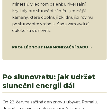
minerálů v jednom balení: univerzální
krystaly pro sluneční záměr i jemnější
kameny, které doplňují zklidňující rovinu
po slunečním vrcholu. Sada vám vydrží
daleko za slunovrat.
PROHLÉDNOUT HARMONIZAČNÍ SADU →
Po slunovratu: jak udržet
sluneční energii dál
Od 22. června začíná den znovu ubývat. Pomalu,
denně asi o minutu, ale postupně. Tradice