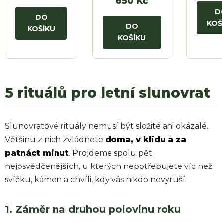
650 Kč
D
DO
KOŠ
DO
KOŠÍKU
KOŠÍKU
5 rituálů pro letní slunovrat
Slunovratové rituály nemusí být složité ani okázalé.
Většinu z nich zvládnete
doma, v klidu a za
patnáct minut
. Projdeme spolu pět
nejosvědčenějších, u kterých nepotřebujete víc než
svíčku, kámen a chvíli, kdy vás nikdo nevyruší.
1. Záměr na druhou polovinu roku