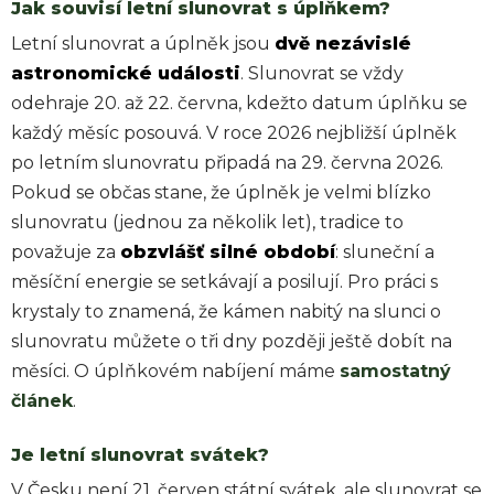
Jak souvisí letní slunovrat s úplňkem?
Letní slunovrat a úplněk jsou
dvě nezávislé
astronomické události
. Slunovrat se vždy
odehraje 20. až 22. června, kdežto datum úplňku se
každý měsíc posouvá. V roce 2026 nejbližší úplněk
po letním slunovratu připadá na 29. června 2026.
Pokud se občas stane, že úplněk je velmi blízko
slunovratu (jednou za několik let), tradice to
považuje za
obzvlášť silné období
: sluneční a
měsíční energie se setkávají a posilují. Pro práci s
krystaly to znamená, že kámen nabitý na slunci o
slunovratu můžete o tři dny později ještě dobít na
měsíci. O úplňkovém nabíjení máme
samostatný
článek
.
Je letní slunovrat svátek?
V Česku není 21. červen státní svátek, ale slunovrat se