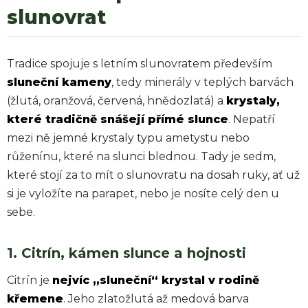
slunovrat
Tradice spojuje s letním slunovratem především
sluneční kameny
, tedy minerály v teplých barvách
(žlutá, oranžová, červená, hnědozlatá) a
krystaly,
které tradičně snášejí přímé slunce
. Nepatří
mezi ně jemné krystaly typu ametystu nebo
růženínu, které na slunci blednou. Tady je sedm,
které stojí za to mít o slunovratu na dosah ruky, ať už
si je vyložíte na parapet, nebo je nosíte celý den u
sebe.
1. Citrín, kámen slunce a hojnosti
Citrín je
nejvíc „sluneční“ krystal v rodině
křemene
. Jeho zlatožlutá až medová barva