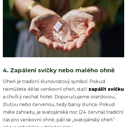
4. Zapálení svíčky nebo malého ohně
Oheň je tradiční slunovratový symbol. Pokud
nemůžete dělat venkovní oheň, stačí
zapálit svíčku
a chvíli ji nechat hořet. Doporučujeme oranžovou,
žlutou nebo červenou, tedy barvy slunce. Pokud
máte zahradu, je svatojánská noc (24. června) tradiční
čas pro venkovní ohně, pálí se „svatojánský oheň“