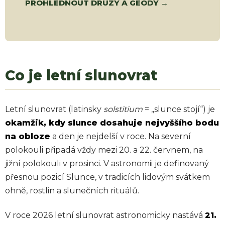
PROHLÉDNOUT DRÚZY A GEODY →
Co je letní slunovrat
Letní slunovrat (latinsky
solstitium
= „slunce stojí“) je
okamžik, kdy slunce dosahuje nejvyššího bodu
na obloze
a den je nejdelší v roce. Na severní
polokouli připadá vždy mezi 20. a 22. červnem, na
jižní polokouli v prosinci. V astronomii je definovaný
přesnou pozicí Slunce, v tradicích lidovým svátkem
ohně, rostlin a slunečních rituálů.
V roce 2026 letní slunovrat astronomicky nastává
21.