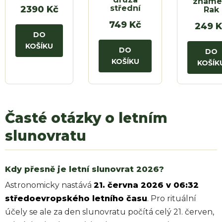
zname
střední
2390 Kč
Rak
749 Kč
249 K
DO
KOŠÍKU
DO
DO
KOŠÍKU
KOŠÍK
Časté otázky o letním
slunovratu
Kdy přesně je letní slunovrat 2026?
Astronomicky nastává
21. června 2026 v 06:32
středoevropského letního času
. Pro rituální
účely se ale za den slunovratu počítá celý 21. červen,