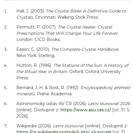
Hall, J. (2003).
The Crystal Bible: A Definitive Guide to
Crystals
. Cincinnati: Walking Stick Press.
Permutt, P. (2007).
The Crystal Healer: Crystal
Prescriptions That Will Change Your Life Forever
.
London: CICO Books.
Eason, C. (2010).
The Complete Crystal Handbook
.
New York: Sterling.
Hutton, R. (1996).
The Stations of the Sun: A History of
the Ritual Year in Britain
. Oxford: Oxford University
Press.
Bernard, J. H. & Rost, R. (1992).
Encyklopedický přehled
minerálů
. Praha: Academia.
Astronomický ústav AV ČR (2026).
Letní slunovrat 2026
[online]. Dostupné z:
https://www.asu.cas.cz/
[cit. 31. 5.
2026].
Wikipedie (2026).
Letní slunovrat
[online]. Dostupné z:
https://cs.wikipedia.org/wiki/Letní_slunovrat
[cit. 31.