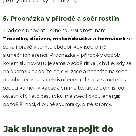
jako symbolické vyhánění zimy.
5. Procházka v přírodě a sběr rostlin
Tradice slunovratu silně souvisí s rostlinami.
Třezalka, divizna, mateřídouška a heřmánek
se
sbírají právě v tomto období, kdy jsou plné
slunečních esencí. Procházka v přírodě v období
kolem slunovratu je sama o sobě rituál, chvíle, kdy se
na okamžik odpojíte od civilizace a necháte na sebe
působit léčivou kolektivní energii léta. Vezměte si s
sebou kámen v kapse a vnímejte, jak se den liší od
ostatních. Tato část roku má specifickou energii:
pozdější noci, dlouhé soumraky, plné stromy.
Jak slunovrat zapojit do